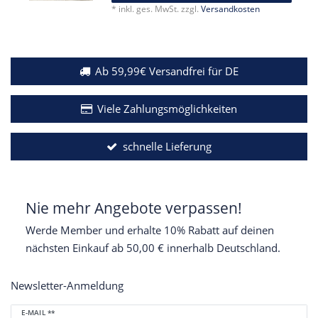
*
inkl. ges. MwSt.
zzgl.
Versandkosten
Ab 59,99€ Versandfrei für DE
Viele Zahlungsmöglichkeiten
schnelle Lieferung
Nie mehr Angebote verpassen!
Werde Member und erhalte 10% Rabatt auf deinen
nächsten Einkauf ab 50,00 € innerhalb Deutschland.
Newsletter-Anmeldung
Newsletter
E-MAIL **