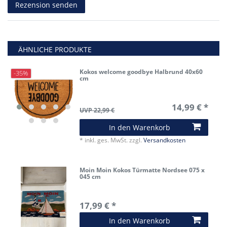
Rezension senden
ÄHNLICHE PRODUKTE
Kokos welcome goodbye Halbrund 40x60
-35%
cm
14,99 € *
UVP 22,99 €
In den Warenkorb
*
inkl. ges. MwSt.
zzgl.
Versandkosten
Moin Moin Kokos Türmatte Nordsee 075 x
045 cm
17,99 € *
In den Warenkorb