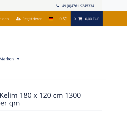
+49 (0)4761-9245334
elden
Registrieren
0
0
0,00 EUR
Marken
 Kelim 180 x 120 cm 1300
er qm