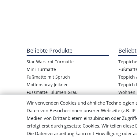
Beliebte Produkte
Beliebt
Star Wars rot Türmatte
Teppich
Mini Türmatte
Fußmatt
Fußmatte mit Spruch
Teppich 
Mottenspray Jeikner
Teppich 
Fussmatte- Blumen Grau
Wohnen
Star Wars Logo Türmatte
Wir verwenden Cookies und ähnliche Technologien 
Kinder Fußmatte Frosch
Daten von Besucher:innen unserer Webseite (z.B. IP-
Mensch ärger Dich nicht Teppich
Medien von Drittanbietern einzubinden oder Zugriff
Bunter Teppich Handgewebt
erfolgt erst durch gesetzte Cookies. Wir teilen diese
Die Datenverarbeitung kann mit Einwilligung oder au