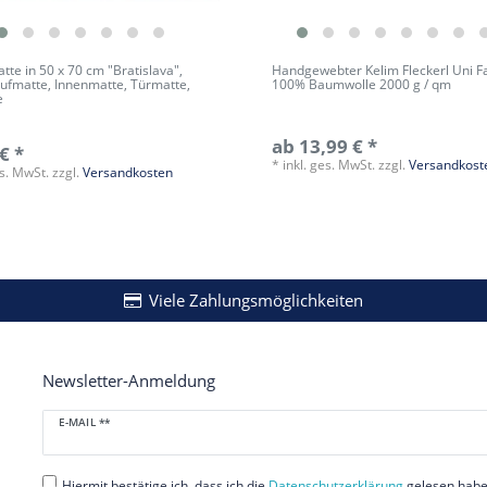
tte in 50 x 70 cm "Bratislava",
Handgewebter Kelim Fleckerl Uni F
ufmatte, Innenmatte, Türmatte,
100% Baumwolle 2000 g / qm
e
ab 13,99 € *
€ *
*
inkl. ges. MwSt.
zzgl.
Versandkost
es. MwSt.
zzgl.
Versandkosten
Viele Zahlungsmöglichkeiten
Newsletter-Anmeldung
Newsletter
E-MAIL **
Honig
Hiermit bestätige ich, dass ich die
Daten­schutz­erklärung
gelesen habe.