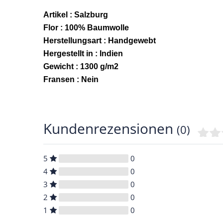
Artikel : Salzburg
Flor : 100% Baumwolle
Herstellungsart : Handgewebt
Hergestellt in : Indien
Gewicht : 1300 g/m2
Fransen : Nein
Kundenrezensionen
(0)
5
0
4
0
3
0
2
0
1
0