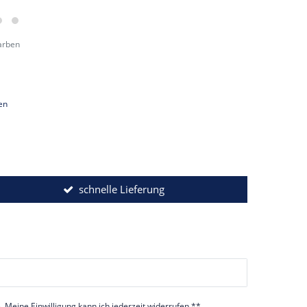
arben
en
schnelle Lieferung
 Meine Einwilligung kann ich jederzeit widerrufen.**