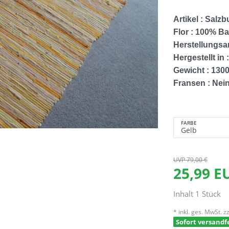
Artikel : Salzb
Flor : 100% B
Herstellungsa
Hergestellt in 
Gewicht : 130
Fransen : Nei
FARBE
UVP 79,00 €
25,99 
Inhalt
1
Stück
* inkl. ges. MwSt. zz
Sofort versandfe