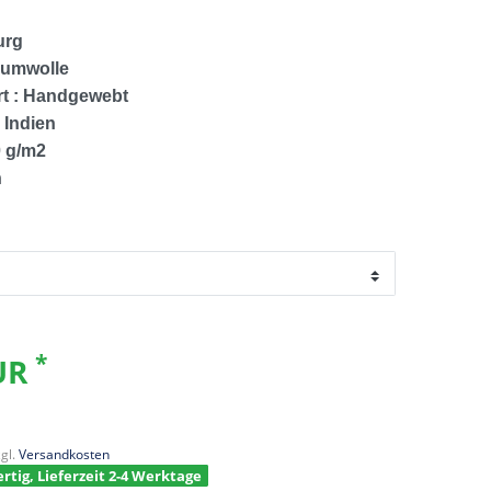
urg
aumwolle
rt : Handgewebt
: Indien
0 g/m2
n
*
EUR
gl.
Versandkosten
rtig, Lieferzeit 2-4 Werktage