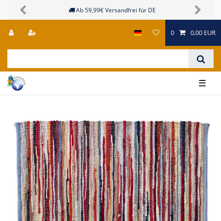
Ab 59,99€ Versandfrei für DE
Previous
Next
0
0,00 EUR
☰