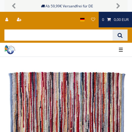
Ab 59,99€ Versandfrei für DE
Previous
Next
0
0,00 EUR
☰