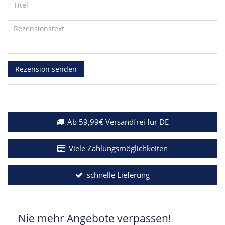
Anzeigename
Bewertungssternen
Bewertungssternen
Bewertungssternen
Bewertungssternen
Bewertungssternen
Titel
(optional)
Rezensionstext
Rezension senden
Ab 59,99€ Versandfrei für DE
Viele Zahlungsmöglichkeiten
schnelle Lieferung
Nie mehr Angebote verpassen!