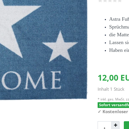
Astra Fu
Sprüchma
die Matte
Lassen si
Haben e
12,00 
Inhalt
1
Stück
* inkl. ges. MwSt. zz
Sofort versandfe
✓
Kostenloser