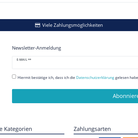
Viele Zahlungsmöglichkeiten
Newsletter-Anmeldung
Newsletter
E-MAIL **
Honig
Hiermit bestätige ich, dass ich die
Daten­schutz­erklärung
gelesen habe.
Abonnier
e Kategorien
Zahlungsarten