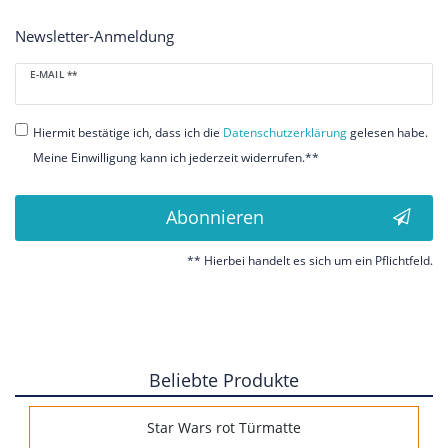
Newsletter-Anmeldung
Newsletter
E-MAIL **
Honig
Hiermit bestätige ich, dass ich die
Daten­schutz­erklärung
gelesen habe.
Meine Einwilligung kann ich jederzeit widerrufen.**
Abonnieren
** Hierbei handelt es sich um ein Pflichtfeld.
Beliebte Produkte
Star Wars rot Türmatte