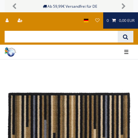
Ab 59,99€ Versandfrei für DE
Previous
Next
0
0,00 EUR
☰