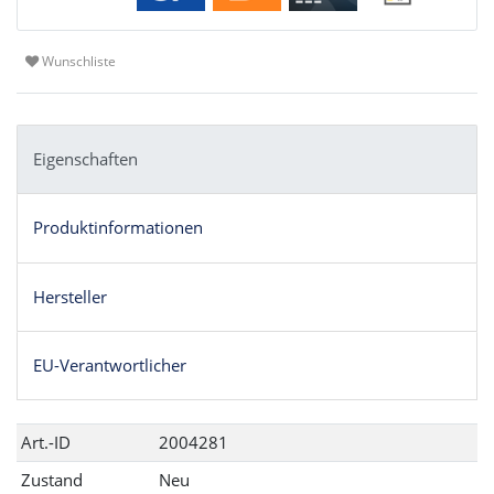
Wunschliste
Eigenschaften
Produktinformationen
Hersteller
EU-Verantwortlicher
Technisches
Wert
Art.-ID
2004281
Merkmal
Zustand
Neu