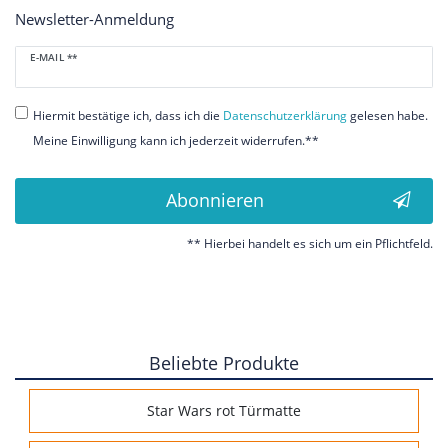
Newsletter-Anmeldung
Newsletter
E-MAIL **
Honig
Hiermit bestätige ich, dass ich die
Daten­schutz­erklärung
gelesen habe.
Meine Einwilligung kann ich jederzeit widerrufen.**
Abonnieren
** Hierbei handelt es sich um ein Pflichtfeld.
Beliebte Produkte
Star Wars rot Türmatte