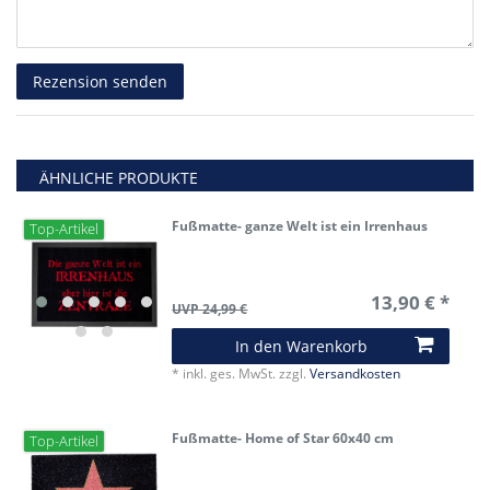
Rezensionstext
Rezension senden
ÄHNLICHE PRODUKTE
Fußmatte- ganze Welt ist ein Irrenhaus
Top-Artikel
13,90 € *
UVP 24,99 €
In den Warenkorb
*
inkl. ges. MwSt.
zzgl.
Versandkosten
Fußmatte- Home of Star 60x40 cm
Top-Artikel