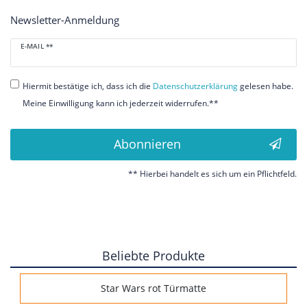
Newsletter-Anmeldung
Newsletter
E-MAIL **
Honig
Hiermit bestätige ich, dass ich die
Daten­schutz­erklärung
gelesen habe.
Meine Einwilligung kann ich jederzeit widerrufen.**
Abonnieren
** Hierbei handelt es sich um ein Pflichtfeld.
Beliebte Produkte
Star Wars rot Türmatte