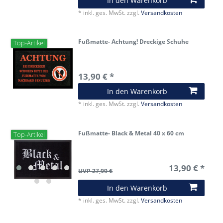
In den Warenkorb
*
inkl. ges. MwSt.
zzgl.
Versandkosten
Fußmatte- Achtung! Dreckige Schuhe
Top-Artikel
13,90 € *
In den Warenkorb
*
inkl. ges. MwSt.
zzgl.
Versandkosten
Fußmatte- Black & Metal 40 x 60 cm
Top-Artikel
13,90 € *
UVP 27,99 €
In den Warenkorb
*
inkl. ges. MwSt.
zzgl.
Versandkosten