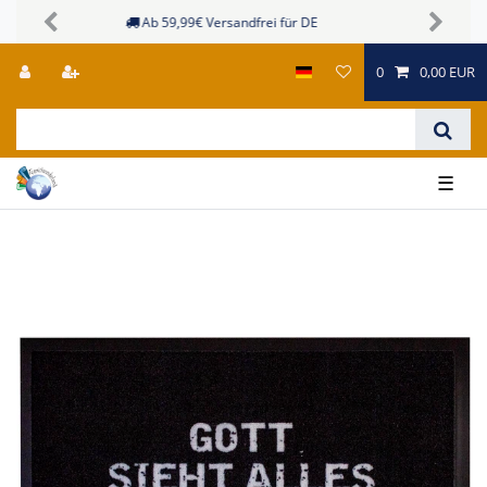
Sichere Zahlungsmöglichkeiten
Previous
Next
0
0,00 EUR
☰