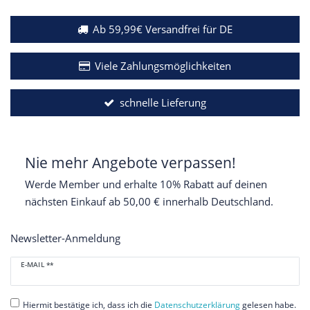
Ab 59,99€ Versandfrei für DE
Viele Zahlungsmöglichkeiten
schnelle Lieferung
Nie mehr Angebote verpassen!
Werde Member und erhalte 10% Rabatt auf deinen
nächsten Einkauf ab 50,00 € innerhalb Deutschland.
Newsletter-Anmeldung
Newsletter
E-MAIL **
Honig
Hiermit bestätige ich, dass ich die
Daten­schutz­erklärung
gelesen habe.