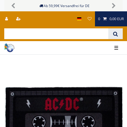
Sichere Zahlungsmöglichkeiten
Previous
Next
0
0,00 EUR
☰