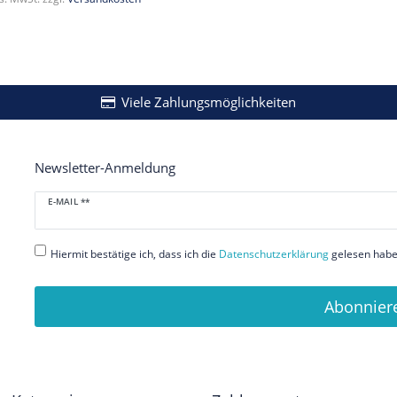
Viele Zahlungsmöglichkeiten
Newsletter-Anmeldung
Newsletter
E-MAIL **
Honig
Hiermit bestätige ich, dass ich die
Daten­schutz­erklärung
gelesen habe.
Abonnier