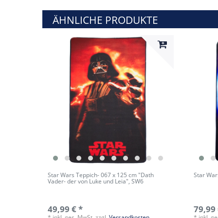
ÄHNLICHE PRODUKTE
Star Wars Teppich- 067 x 125 cm "Dath
Star War
Vader- der von Luke und Leia", SW6
49,99 € *
79,99 
*
inkl. ges. MwSt.
zzgl.
Versandkosten
*
inkl. g