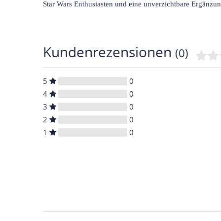
Star Wars Enthusiasten und eine unverzichtbare Ergänzu
Kundenrezensionen
(0)
5
0
4
0
3
0
2
0
1
0