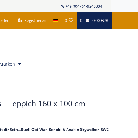
+49 (0)4761-9245334
elden
Registrieren
0
0
0,00 EUR
Marken
 - Teppich 160 x 100 cm
t dir Sein...Duell Obi-Wan Kenobi & Anakin Skywalker, SW2