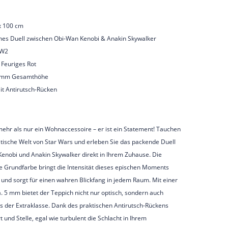
 x 100 cm
ches Duell zwischen Obi-Wan Kenobi & Anakin Skywalker
 SW2
 Feuriges Rot
5 mm Gesamthöhe
Mit Antirutsch-Rücken
mehr als nur ein Wohnaccessoire – er ist ein Statement! Tauchen
atische Welt von Star Wars und erleben Sie das packende Duell
enobi und Anakin Skywalker direkt in Ihrem Zuhause. Die
e Grundfarbe bringt die Intensität dieses epischen Moments
 und sorgt für einen wahren Blickfang in jedem Raum. Mit einer
 5 mm bietet der Teppich nicht nur optisch, sondern auch
is der Extraklasse. Dank des praktischen Antirutsch-Rückens
rt und Stelle, egal wie turbulent die Schlacht in Ihrem