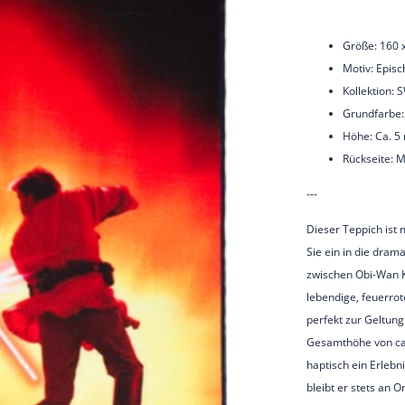
Größe: 160
Motiv: Epis
Kollektion:
Grundfarbe:
Höhe: Ca. 
Rückseite: 
---
Dieser Teppich ist 
Sie ein in die dram
zwischen Obi-Wan K
lebendige, feuerrot
perfekt zur Geltung
Gesamthöhe von ca.
haptisch ein Erlebn
bleibt er stets an O