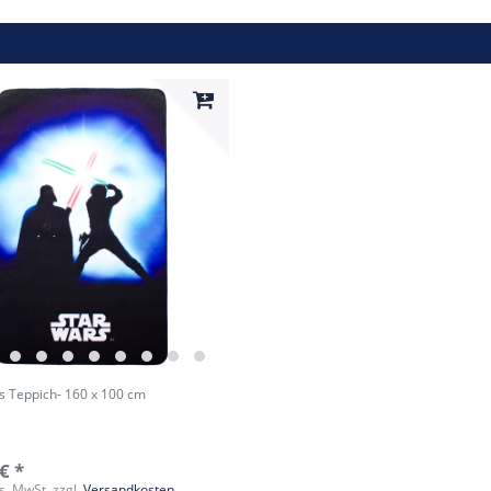
s Teppich- 160 x 100 cm
€ *
es. MwSt.
zzgl.
Versandkosten