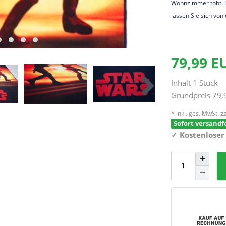
Wohnzimmer tobt. H
lassen Sie sich von
79,99 
Inhalt
1
Stück
Grundpreis
79,
* inkl. ges. MwSt. zz
Sofort versandfe
✓
Kostenloser