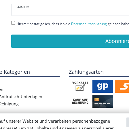
Newsletter
E-MAIL **
Honig
Hiermit bestätige ich, dass ich die
Daten­schutz­erklärung
gelesen habe.
Abonnier
e Kategorien
Zahlungsarten
e
en
Antirutsch-Unterlagen
Reinigung
auf unserer Website und verarbeiten personenbezogene
Adresse), um z.B. Inhalte und Anzeigen zu personalisieren,