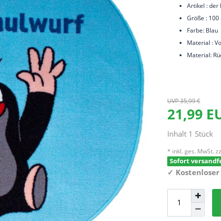
Artikel : de
Größe : 100
Farbe: Blau
Material : V
Material: Rü
UVP 35,99 €
21,99 
Inhalt
1
Stück
* inkl. ges. MwSt. zz
Sofort versandfe
✓
Kostenloser