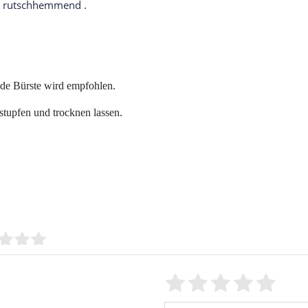
und rutschhemmend .
nde Bürste wird empfohlen.
tupfen und trocknen lassen.
Bewertungssterne
1
2
3
4
5