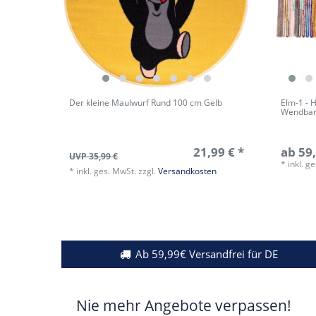
Der kleine Maulwurf Rund 100 cm Gelb
Elm-1 - 
Wendba
21,99 € *
ab 59,
UVP 35,99 €
*
inkl. g
*
inkl. ges. MwSt.
zzgl.
Versandkosten
Ab 59,99€ Versandfrei für DE
Nie mehr Angebote verpassen!