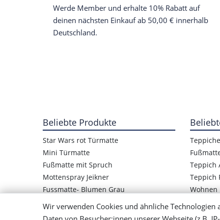
Werde Member und erhalte 10% Rabatt auf
deinen nächsten Einkauf ab 50,00 € innerhalb
Deutschland.
Beliebte Produkte
Beliebt
Star Wars rot Türmatte
Teppich
Mini Türmatte
Fußmatt
Fußmatte mit Spruch
Teppich 
Mottenspray Jeikner
Teppich 
Fussmatte- Blumen Grau
Wohnen
Star Wars Logo Türmatte
Wir verwenden Cookies und ähnliche Technologien 
Kinder Fußmatte Frosch
Daten von Besucher:innen unserer Webseite (z.B. IP-