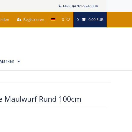
+49 (0)4761-9245334
elden
Registrieren
0
0
0,00 EUR
Marken
ne Maulwurf Rund 100cm