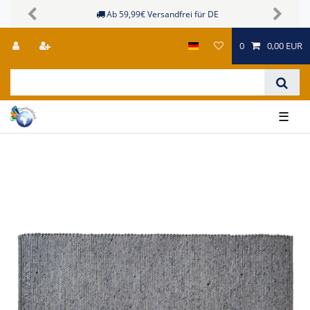
Ab 59,99€ Versandfrei für DE
Previous
Next
0
0,00 EUR
☰