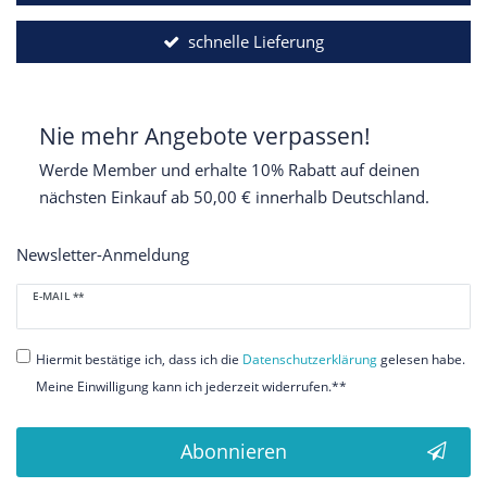
schnelle Lieferung
Nie mehr Angebote verpassen!
Werde Member und erhalte 10% Rabatt auf deinen
nächsten Einkauf ab 50,00 € innerhalb Deutschland.
Newsletter-Anmeldung
Newsletter
E-MAIL **
Honig
Hiermit bestätige ich, dass ich die
Daten­schutz­erklärung
gelesen habe.
Meine Einwilligung kann ich jederzeit widerrufen.**
Abonnieren