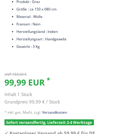
Produkt : Graz
Größe : ca 150 x 080 cm
Material : Wolle
Fransen : Nein
Herstellungsland : Indien
Herstellungsart : Handgewebt
Gewicht : 3 Kg
UVP 159,99 €
*
99,99 EUR
Inhalt
1
Stück
Grundpreis
99,99 € / Stück
* inkl. ges. MwSt. zzgl.
Versandkosten
Sofort versandfertig, Lieferzeit 2-4 Werktage
✓
Kostenloser Versand ab 59,99 € für DE