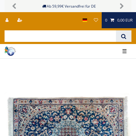
Ab 59,99€ Versandfrei für DE
Previous
Next
0
0,00 EUR
☰