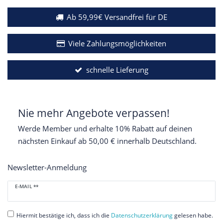
Ab 59,99€ Versandfrei für DE
Viele Zahlungsmöglichkeiten
schnelle Lieferung
Nie mehr Angebote verpassen!
Werde Member und erhalte 10% Rabatt auf deinen
nächsten Einkauf ab 50,00 € innerhalb Deutschland.
Newsletter-Anmeldung
Newsletter
E-MAIL **
Honig
Hiermit bestätige ich, dass ich die
Daten­schutz­erklärung
gelesen habe.