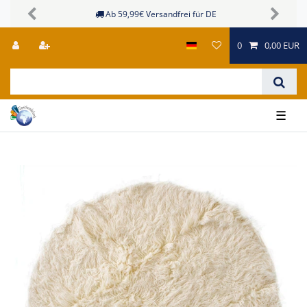
Sichere Zahlungsmöglichkeiten
Previous
Next
0
0,00 EUR
☰