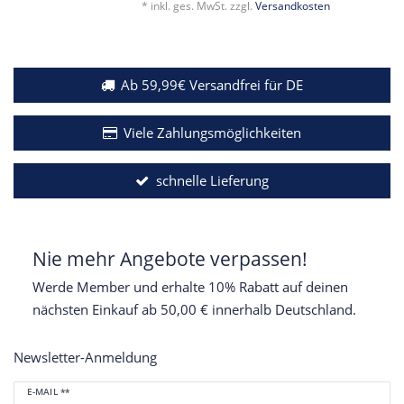
*
inkl. ges. MwSt.
zzgl.
Versandkosten
Ab 59,99€ Versandfrei für DE
Viele Zahlungsmöglichkeiten
schnelle Lieferung
Nie mehr Angebote verpassen!
Werde Member und erhalte 10% Rabatt auf deinen
nächsten Einkauf ab 50,00 € innerhalb Deutschland.
Newsletter-Anmeldung
Newsletter
E-MAIL **