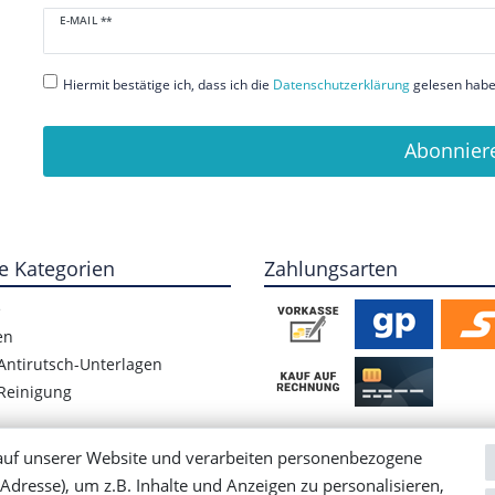
Newsletter
E-MAIL **
Honig
Hiermit bestätige ich, dass ich die
Daten­schutz­erklärung
gelesen habe.
Abonnier
e Kategorien
Zahlungsarten
e
en
Antirutsch-Unterlagen
Reinigung
auf unserer Website und verarbeiten personenbezogene
Adresse), um z.B. Inhalte und Anzeigen zu personalisieren,