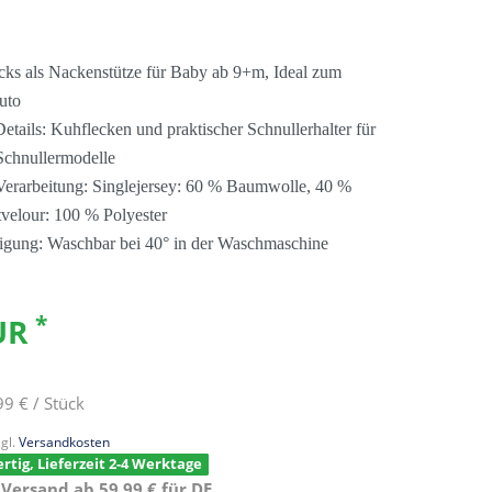
cks als Nackenstütze für Baby ab 9+m, Ideal zum
Auto
etails: Kuhflecken und praktischer Schnullerhalter für
Schnullermodelle
erarbeitung: Singlejersey: 60 % Baumwolle, 40 %
tvelour: 100 % Polyester
igung: Waschbar bei 40° in der Waschmaschine
*
EUR
99 € / Stück
gl.
Versandkosten
rtig, Lieferzeit 2-4 Werktage
 Versand ab 59,99 € für DE