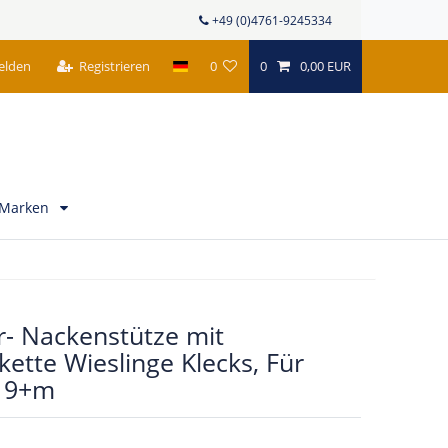
+49 (0)4761-9245334
elden
Registrieren
0
0
0,00 EUR
Marken
r- Nackenstütze mit
kette Wieslinge Klecks, Für
b 9+m