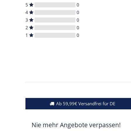
5
0
4
0
3
0
2
0
1
0
Ab 59,99€ Versandfrei für DE
Nie mehr Angebote verpassen!