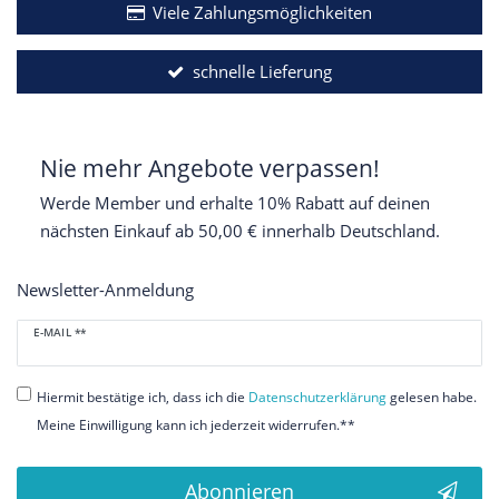
Viele Zahlungsmöglichkeiten
schnelle Lieferung
Nie mehr Angebote verpassen!
Werde Member und erhalte 10% Rabatt auf deinen
nächsten Einkauf ab 50,00 € innerhalb Deutschland.
Newsletter-Anmeldung
Newsletter
E-MAIL **
Honig
Hiermit bestätige ich, dass ich die
Daten­schutz­erklärung
gelesen habe.
Meine Einwilligung kann ich jederzeit widerrufen.**
Abonnieren