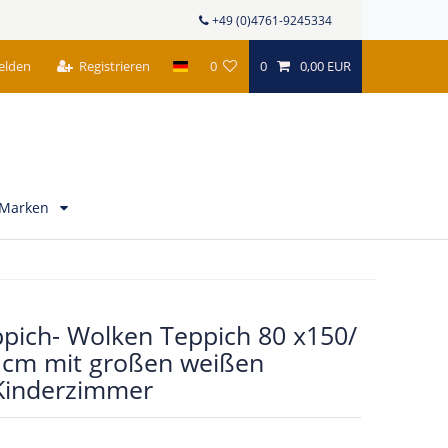
+49 (0)4761-9245334
elden
Registrieren
0
0
0,00 EUR
Marken
ppich- Wolken Teppich 80 x150/
 cm mit großen weißen
Kinderzimmer