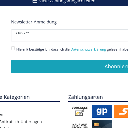
Viele Zahlungsmöglichkeiten
Newsletter-Anmeldung
Newsletter
E-MAIL **
Honig
Hiermit bestätige ich, dass ich die
Daten­schutz­erklärung
gelesen habe.
Abonnier
e Kategorien
Zahlungsarten
e
en
Antirutsch-Unterlagen