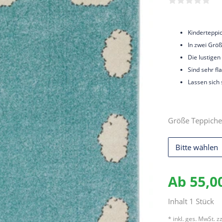
Kinderteppi
In zwei Größ
Die lustigen
Sind sehr f
Lassen sich 
Größe Teppiche
Bitte wählen
Ab 55,0
Inhalt
1
Stück
* inkl. ges. MwSt. zz