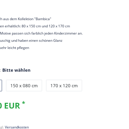
ch aus dem Kollektion "Bambica"
en erhältlich: 80 x 150 cm und 120 x 170 cm
 Motive passen sich farblich jeden Kinderzimmer an.
lauschig und haben einen schönen Glanz
sehr leicht pflegen
:
Bitte wählen
150 x 080 cm
170 x 120 cm
*
0 EUR
gl.
Versandkosten