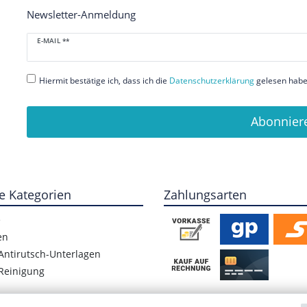
Newsletter-Anmeldung
Newsletter
E-MAIL **
Honig
Hiermit bestätige ich, dass ich die
Daten­schutz­erklärung
gelesen habe.
Abonnier
e Kategorien
Zahlungsarten
e
en
Antirutsch-Unterlagen
Reinigung