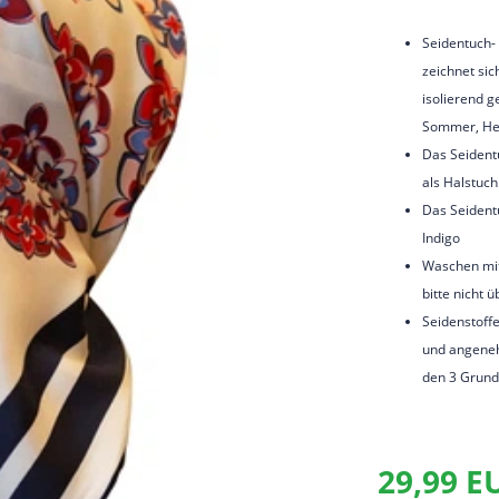
Seidentuch-
zeichnet sic
isolierend g
Sommer, Her
Das Seidentu
als Halstuch
Das Seidentu
Indigo
Waschen mit
bitte nicht 
Seidenstoffe
und angeneh
den 3 Grund
29,99 